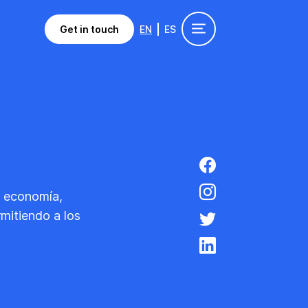
Get in touch
EN
ES
e economía,
rmitiendo a los