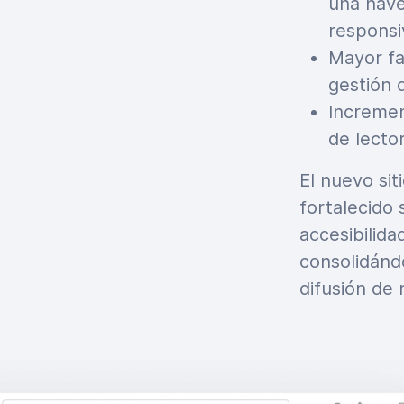
una nave
responsi
Mayor fac
gestión 
Incremen
de lecto
El nuevo si
fortalecido 
accesibilida
consolidánd
difusión de 